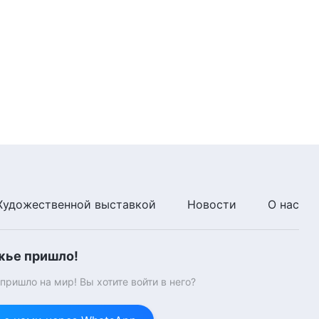
44:37
Слово Божье | Как стремиться
к истине (12) (Глава 5)
1:00:42
Слово Божье | Как стремиться
к истине (13) (Глава 1)
28:25
Художественной выставкой
Новости
О нас
жье пришло!
ришло на мир! Вы хотите войти в него?