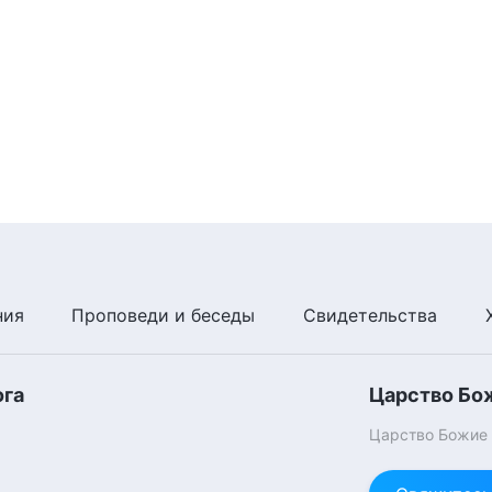
ния
Проповеди и беседы
Свидетельства
ога
Царство Бо
Царство Божие п