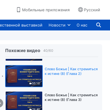
32:41
Мобильные приложения
Русский
Слово Божье | Как стремиться
к истине (7) (Глава 6)
ественной выставкой
Новости
О нас
38:55
Слово Божье | Как стремиться
к истине (8) (Глава 1)
Похожие видео
40
/
60
30:33
Слово Божье | Как стремиться
к истине (8) (Глава 2)
55:10
Слово Божье | Как стремиться
к истине (8) (Глава 3)
26:40