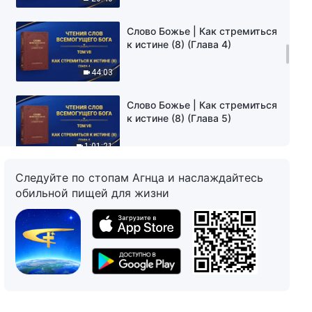
Слово Божье | Как стремиться
к истине (8) (Глава 4)
44:03
Слово Божье | Как стремиться
к истине (8) (Глава 5)
1:01:21
Следуйте по стопам Агнца и наслаждайтесь
Слово Божье | Как стремиться
обильной пищей для жизни
к истине (8) (Глава 6)
40:17
Слово Божье | Как стремиться
к истине (9) (Глава 1)
34:57