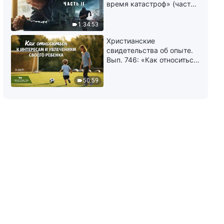
время катастроф» (часть
к истине (10) (Глава 1)
II) | Наступают великие
бедствия. Кто может
1:34:53
48:15
обрести Божье спасение?
Христианские
свидетельства об опыте.
Слово Божье | Как стремиться
Вып. 746: «Как относиться
к истине (10) (Глава 2)
к интересам и увлечениям
своего ребенка»
50:59
41:56
Слово Божье | Как стремиться
к истине (10) (Глава 3)
43:27
Слово Божье | Как стремиться
к истине (10) (Глава 4)
57:20
Слово Божье | Как стремиться
к истине (10) (Глава 5)