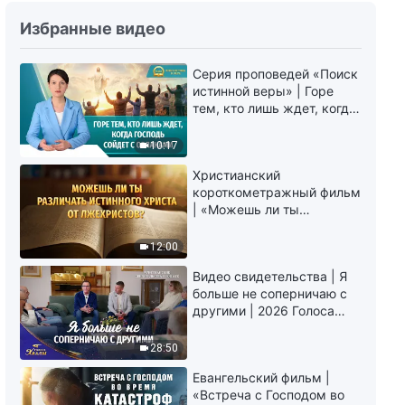
Слово Божье | Как стремиться
Избранные видео
к истине (9) (Глава 2)
Серия проповедей «Поиск
30:46
истинной веры» | Горе
тем, кто лишь ждет, когда
Слово Божье | Как стремиться
Господь сойдет с
к истине (9) (Глава 3)
облаками
10:17
51:20
Христианский
короткометражный фильм
| «Можешь ли ты
Слово Божье | Как стремиться
различать истинного
к истине (9) (Глава 4)
Христа от лжехристов?»
12:00
43:47
Видео свидетельства | Я
больше не соперничаю с
Слово Божье | Как стремиться
другими | 2026 Голоса
к истине (9) (Глава 5)
хвалы
28:50
56:20
Евангельский фильм |
«Встреча с Господом во
Слово Божье | Как стремиться